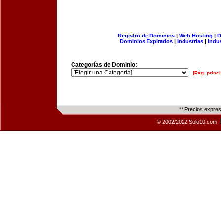
Registro de Dominios
|
Web Hosting
|
D
Dominios Expirados
|
Industrias
|
Indu
Categorías de Dominio:
[Pág. princi
** Precios expre
© 2002/2022 Solo10.com