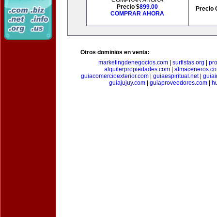
COMPRAR AHORA
Precio $
899.00
Precio 
COMPRAR AHORA
Otros dominios en venta:
marketingdenegocios.com
|
surfistas.org
|
pr
alquilerpropiedades.com
|
almaceneros.c
guiacomercioexterior.com
|
guiaespiritual.net
|
guia
guiajujuy.com
|
guiaproveedores.com
|
h