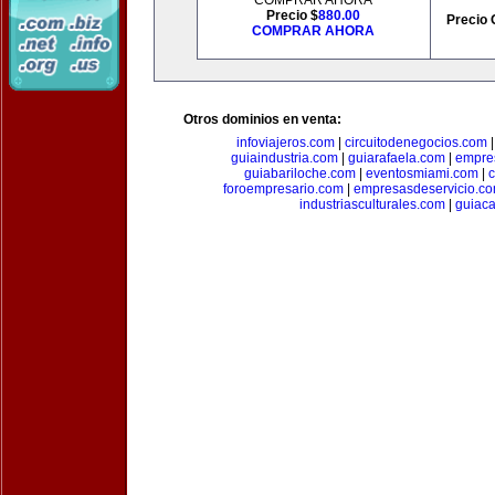
COMPRAR AHORA
Precio $
880.00
Precio 
COMPRAR AHORA
Otros dominios en venta:
infoviajeros.com
|
circuitodenegocios.com
guiaindustria.com
|
guiarafaela.com
|
empre
guiabariloche.com
|
eventosmiami.com
|
foroempresario.com
|
empresasdeservicio.c
industriasculturales.com
|
guiac