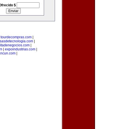
Ofrecido $
|
tourdecompras.com
|
sasdetecnologia.com
|
citadenegocios.com
|
om
|
expoindustrias.com
|
ancun.com
|