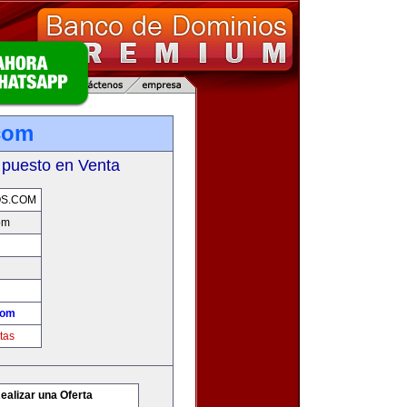
.com
 puesto en Venta
OS.COM
om
com
tas
ealizar una Oferta