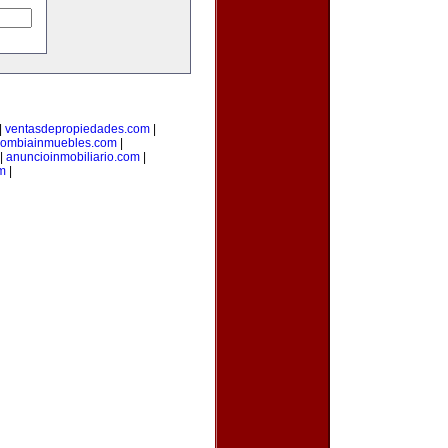
|
ventasdepropiedades.com
|
lombiainmuebles.com
|
|
anuncioinmobiliario.com
|
m
|