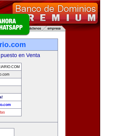
rio.com
 puesto en Venta
IARIO.COM
io.com
a!
io.com
tas