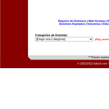
Registro de Dominios
|
Web Hosting
|
D
Dominios Expirados
|
Industrias
|
Indu
Categorías de Dominio:
[Pág. princi
** Precios expre
© 2002/2022 Solo10.com