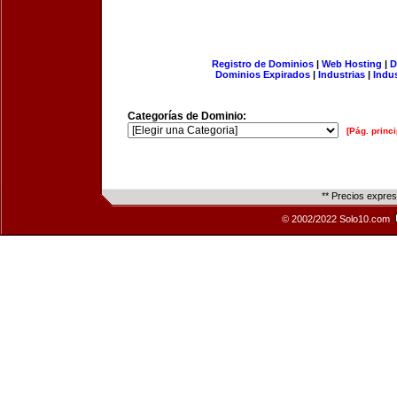
Registro de Dominios
|
Web Hosting
|
D
Dominios Expirados
|
Industrias
|
Indu
Categorías de Dominio:
[Pág. princi
** Precios expre
© 2002/2022 Solo10.com