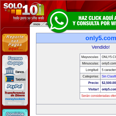
only5.co
Vendido!
Mayusculas:
ONLY5.C
Minusculas:
only5.co
Longitud:
5 caracte
Categorias:
Sin Clasif
Precio:
$2,500.00
Visitar!
only5.co
Serán consideradas ofer