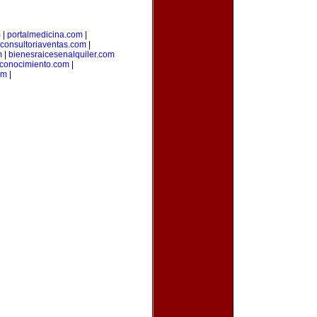
m
|
portalmedicina.com
|
consultoriaventas.com
|
m
|
bienesraicesenalquiler.com
lconocimiento.com
|
om
|