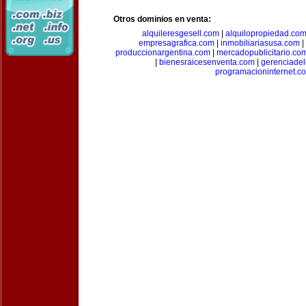
Otros dominios en venta:
alquileresgesell.com
|
alquilopropiedad.co
empresagrafica.com
|
inmobiliariasusa.com
|
produccionargentina.com
|
mercadopublicitario.co
|
bienesraicesenventa.com
|
gerenciade
programacioninternet.c