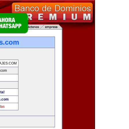
es.com
AJES.COM
.com
ta!
s.com
tas