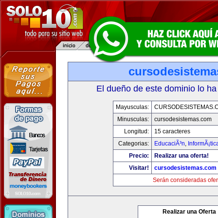
cursodesistem
El dueño de este dominio lo ha
Mayusculas:
CURSODESISTEMAS.
Minusculas:
cursodesistemas.com
Longitud:
15 caracteres
Categorias:
EducaciÃ³n
,
InformÃ¡ti
Precio:
Realizar una oferta!
Visitar!
cursodesistemas.com
Serán consideradas ofer
Realizar una Oferta