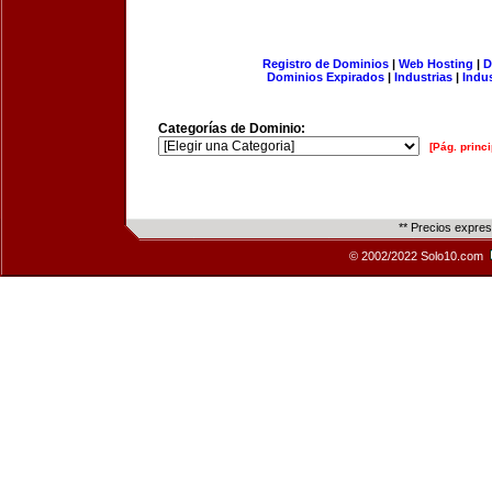
Registro de Dominios
|
Web Hosting
|
D
Dominios Expirados
|
Industrias
|
Indu
Categorías de Dominio:
[Pág. princi
** Precios expre
© 2002/2022 Solo10.com