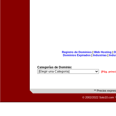
Registro de Dominios
|
Web Hosting
|
D
Dominios Expirados
|
Industrias
|
Indu
Categorías de Dominio:
[Pág. princi
** Precios expre
© 2002/2022 Solo10.com