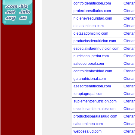
controldenutricion.com
Ofertar
protectoresdiarios.com
Ofertar
higieneyseguridad.com
Ofertar
dietasenlinea.com
Ofertar
dietasadomicilio.com
Ofertar
productosdenutricion.com
Ofertar
especialistaennutricion.com
Ofertar
nutricionsuperior.com
Ofertar
saludcorporal.com
Ofertar
controldeobesidad.com
Ofertar
guianutricional.com
Ofertar
asesordenutricion.com
Ofertar
terapiagrupal.com
Ofertar
suplementosnutricion.com
Ofertar
estudiosambientales.com
Ofertar
productosparalasalud.com
Ofertar
saludenlinea.com
Ofertar
webdesalud.com
Ofertar