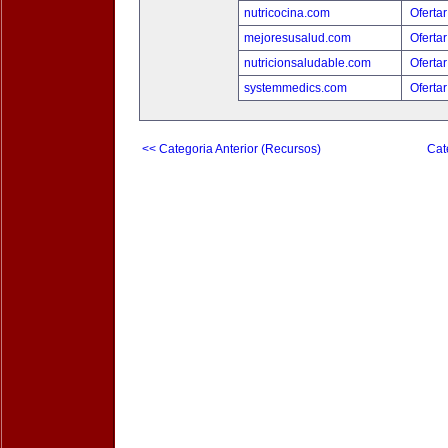
nutricocina.com
Ofertar
mejoresusalud.com
Ofertar
nutricionsaludable.com
Ofertar
systemmedics.com
Ofertar
<< Categoria Anterior (Recursos)
Cat