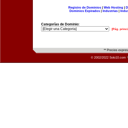
Registro de Dominios
|
Web Hosting
|
D
Dominios Expirados
|
Industrias
|
Indu
Categorías de Dominio:
[Pág. princi
** Precios expre
© 2002/2022 Solo10.com